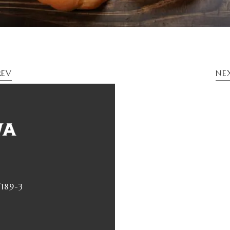
REV
NE
89-3